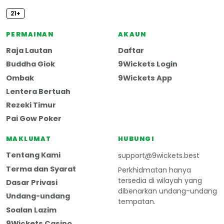
21+
SSL
Mengutamakan mudah alih
PERMAINAN
AKAUN
Raja Lautan
Daftar
Buddha Giok
9Wickets Login
Ombak
9Wickets App
Lentera Bertuah
Rezeki Timur
Pai Gow Poker
MAKLUMAT
HUBUNGI
Tentang Kami
support@9wickets.best
Terma dan Syarat
Perkhidmatan hanya
tersedia di wilayah yang
Dasar Privasi
dibenarkan undang-undang
Undang-undang
tempatan.
Soalan Lazim
9Wickets Casino