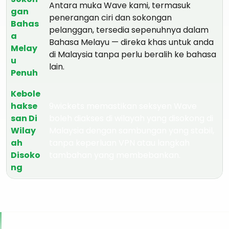
Antara muka Wave kami, termasuk
gan
penerangan ciri dan sokongan
Bahas
pelanggan, tersedia sepenuhnya dalam
a
Bahasa Melayu — direka khas untuk anda
Melay
di Malaysia tanpa perlu beralih ke bahasa
u
lain.
Penuh
Kebole
hakse
9wickets memastikan seksyen Wave
san Di
boleh diakses di wilayah yang disokong di
Wilay
Malaysia dengan sambungan yang stabil,
ah
tanpa keperluan VPN atau langkah
Disoko
tambahan yang membebankan.
ng