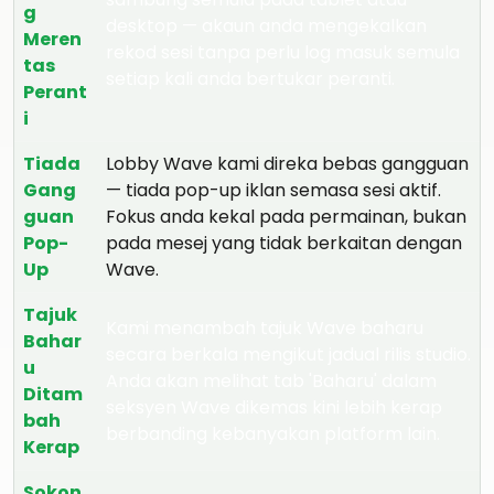
g
desktop — akaun anda mengekalkan
Meren
rekod sesi tanpa perlu log masuk semula
tas
setiap kali anda bertukar peranti.
Perant
i
Tiada
Lobby Wave kami direka bebas gangguan
Gang
— tiada pop-up iklan semasa sesi aktif.
guan
Fokus anda kekal pada permainan, bukan
Pop-
pada mesej yang tidak berkaitan dengan
Up
Wave.
Tajuk
Kami menambah tajuk Wave baharu
Bahar
secara berkala mengikut jadual rilis studio.
u
Anda akan melihat tab 'Baharu' dalam
Ditam
seksyen Wave dikemas kini lebih kerap
bah
berbanding kebanyakan platform lain.
Kerap
Sokon