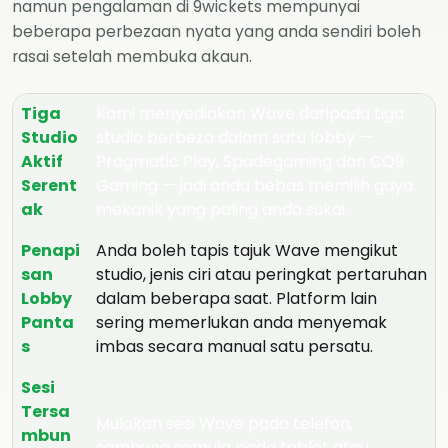
namun pengalaman di 9wickets mempunyai
beberapa perbezaan nyata yang anda sendiri boleh
rasai setelah membuka akaun.
Tiga
Kami menyediakan Wave daripada tiga
Studio
studio berbeza dalam satu lobby —
Aktif
Pragmatic Play, Spadegaming dan CQ9
Serent
Gaming — jadi anda bebas memilih gaya
ak
mekanik yang paling anda sukai.
Penapi
Anda boleh tapis tajuk Wave mengikut
san
studio, jenis ciri atau peringkat pertaruhan
Lobby
dalam beberapa saat. Platform lain
Panta
sering memerlukan anda menyemak
s
imbas secara manual satu persatu.
Sesi
Tersa
Mulakan sesi Wave pada telefon,
mbun
sambung semula pada tablet atau