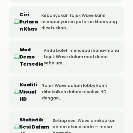
Ciri
Kebanyakan tajuk Wave kami
Putara
mempunyai ciri putaran khas yang
dicetuskan…
n Khas
Mod
Anda boleh mencuba mana-mana
Demo
tajuk Wave dalam mod demo
sebelum…
Tersedia
Kualiti
Tajuk Wave dalam lobby kami
Visual
dibekalkan dalam resolusi HD
dengan…
HD
Statistik
Setiap sesi Wave direkodkan
Sesi Dalam
dalam akaun anda — masa